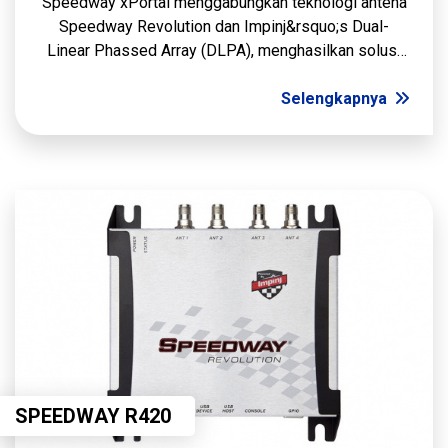
Speedway xPortal menggabungkan teknologi antena
Speedway Revolution dan Impinj&rsquo;s Dual-
Linear Phassed Array (DLPA), menghasilkan solusi
portal RFID industri yang paling flesksibel, dan
efektif.
Selengkapnya
SPEEDWAY R420