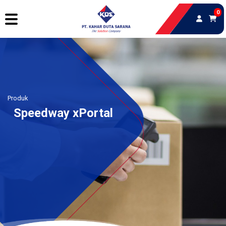
0
Produk
Speedway xPortal