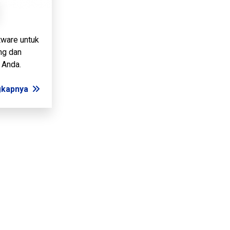
tware untuk
ng dan
 Anda.
gkapnya