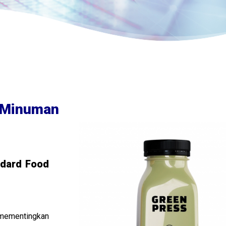
 Minuman
ndard Food
ementingkan