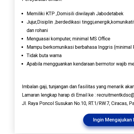
Memiliki KTP ,Domisili diwilayah Jabodetabek
Jujur,Disiplin ,berdedikasi tinggi,energik,komunik
dan rohani
Menguasai komputer, minimal MS Office
Mampu berkomunikasi berbahasa Inggris (minimal 
Tidak buta warna
Apabila mengguankan kendaraan bermotor wajib mem
Imbalan gaji, tunjangan dan fasilitas yang menarik ak
Lamaran lengkap harap di Email ke : recruitmentkdsc@k
Jl. Raya Poncol Susukan No.10, RT.1/RW.7, Ciracas, Pa
Ingin Mengajukan