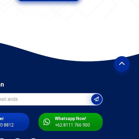
an
er
Whatsapp Now!
70 8812
+62 8111 766 900