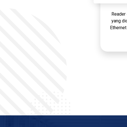
Reader 
yang di
Ethernet
modem S
Speed
meningkat