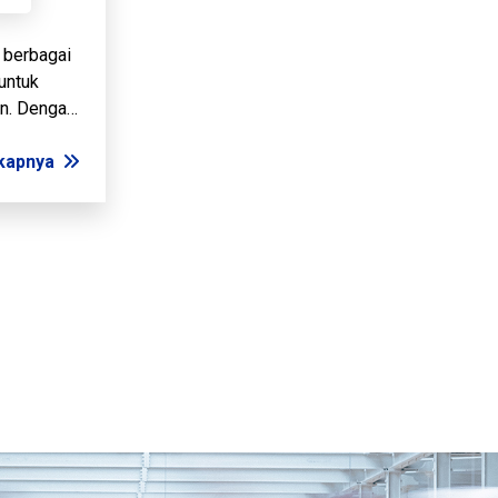
 berbagai
untuk
an. Dengan
 cm, dan
ek 30-45
kapnya