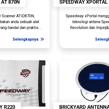
AT 870N
SPEEDWAY XPORTAL
 Scanner ATID870N,
Speedway xPortal meng
iakan anda sebuah alat
teknologi antena Sp
yang handal dan praktis.
Revolution dan Impinj&
pi dengan fitur pembaca
Dual-Linear Phassed Arr
berdimensi 1D &amp; 2D,
Selengkapnya
menghasilkan solusi por
Seleng
mpu mendeteksi tag RFID
industri yang paling flesk
yang anda miliki.
efektif.
Y R220
BRICKYARD ANTENN