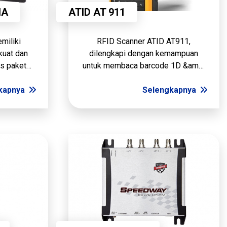
NA
ATID AT 911
miliki
RFID Scanner ATID AT911,
kuat dan
dilengkapi dengan kemampuan
s paket
untuk membaca barcode 1D &amp;
 conveyor
2D dengan baterai yang tahan lama.
an dengan
kapnya
Membaca tag RFID dengan akurat
Selengkapnya
 cm dan
untuk seluruh aset yang anda miliki
Jauh
dengan berbaga