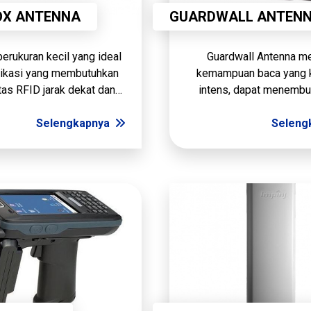
X ANTENNA
GUARDWALL ANTEN
erukuran kecil yang ideal
Guardwall Antenna me
likasi yang membutuhkan
kemampuan baca yang 
tas RFID jarak dekat dan
intens, dapat menembu
yang jelas. Memiliki jarak
yang sedang berjalan di
g sangat pendek (3,5cm).
Selengkapnya
belt atau lini pengepak
Seleng
dimensi 70 x 40 x 10
pembacaan Jarak 