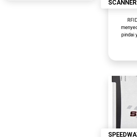
SCANNER 
RFID
menyed
pindai 
Dilengka
barcode 
serta ma
SPEEDWA