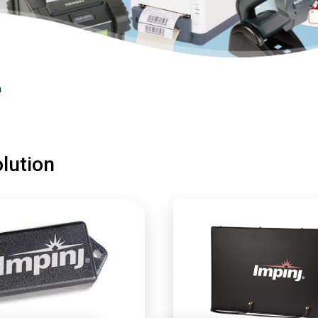
n
lution