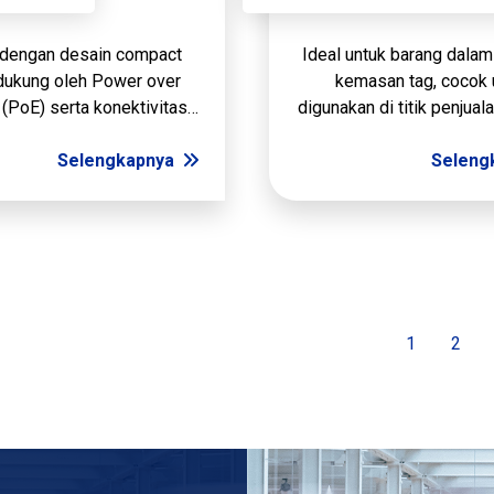
dengan desain compact
Ideal untuk barang dalam
dukung oleh Power over
kemasan tag, cocok 
 (PoE) serta konektivitas
digunakan di titik penjual
ierra Wireless, reader
dimensi 29,5 cm D x 6
way Revolution mampu
Selengkapnya
pembacaan Jangka Pend
Seleng
kan fleksibilitas aplikasi
cm.
dan penyebaran
1
2