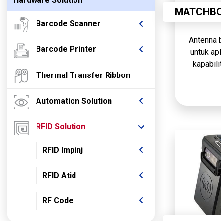
Hardware Solution
MATCHBO
Barcode Scanner
Antenna b
Barcode Printer
untuk ap
kapabili
Thermal Transfer Ribbon
zona baca 
baca yan
Automation Solution
RFID Solution
RFID Impinj
RFID Atid
RF Code