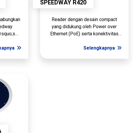
SPEEDWAY R420
gabungkan
Reader dengan desain compact
eedway
yang didukung oleh Power over
rsquo;s
Ethernet (PoE) serta konektivitas
ay (DLPA),
modem Sierra Wireless, reader
tal RFID
kapnya
Speedway Revolution mampu
Selengkapnya
sibel, dan
meningkatkan fleksibilitas aplikasi
dan penyebaran
A